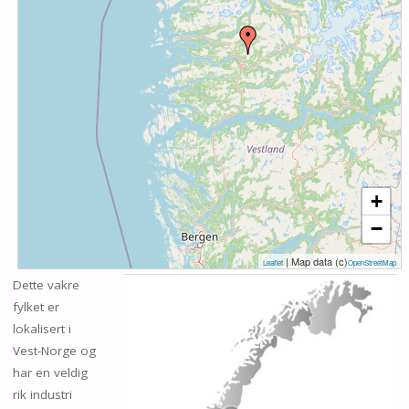
+
−
| Map data (c)
Leaflet
OpenStreetMap
Dette vakre
fylket er
lokalisert i
Vest-Norge og
har en veldig
rik industri