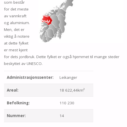
som består
for det meste
av vannkraft
og aluminium.
Men, det er
viktig å notere
at dette fylket
er mest kjent
for dets jordbruk. Dette fylket er også hjemmet til mange steder
beskyttet av UNESCO.
Administrasjonssenter:
Leikanger
Areal:
18 622,44km²
Befolkning:
110 230
Nummer:
14