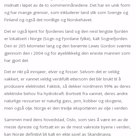
midnatt i løpet av de to sommermånedene. Det har en unik form
og har mange grenser, som inkluderer land slik som Sverige og
Finland og også det nordlige og Norskehavet.
Det er også kjent for fjordenes land og den nest lengste fjorden
er lokalisert i Norge (Sogn og Fjordane fylke), kalt Sognefjorden.
Den er 205 kilometer lang og den berømte Lewis Gordon svømte
gjennom den i 2004 og for øyeblikkelig den eneste mannen som
har gjort det.
Det er rikt på innsjøer, elver og fosser. Selvom det er veldig
vakkert, er vannet veldig verdifullt ettersom det blir brukt til å
produsere elektrisitet. Faktisk, så dekker nordmenn 99% av deres
elektriske behov fra hydrokraft. Bortsett fra vannet, deres andre
naturlige ressurser er naturlig gass, jern, kobber og skogene,
men også olje. Norge er den tredje eksportøren av olje i verden.
Sammen med dens hovedstad, Oslo, som sies å være en av de
meste dyreste og fortsatt en av de mest vakreste byene i verden,
kan Norge definitivt bli kalt en ekte juvel av Skandinavia.